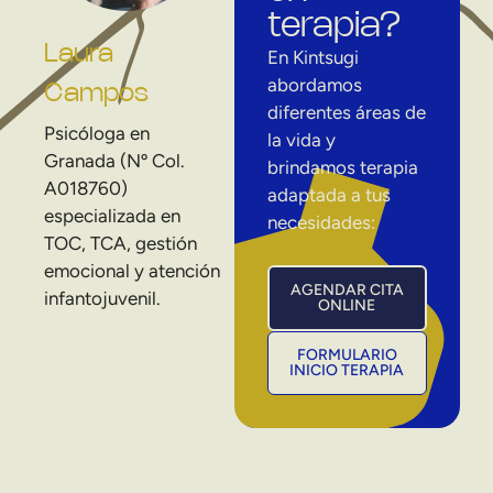
terapia?
Laura
En Kintsugi
abordamos
Campos
diferentes áreas de
Psicóloga en
la vida y
Granada (Nº Col.
brindamos terapia
A018760)
adaptada a tus
especializada en
necesidades:
TOC, TCA, gestión
emocional y atención
AGENDAR CITA
infantojuvenil.
ONLINE
FORMULARIO
INICIO TERAPIA