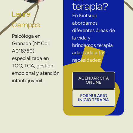
terapia?
Laura
En Kintsugi
abordamos
Campos
diferentes áreas de
Psicóloga en
la vida y
Granada (Nº Col.
brindamos terapia
A018760)
adaptada a tus
especializada en
necesidades:
TOC, TCA, gestión
emocional y atención
AGENDAR CITA
infantojuvenil.
ONLINE
FORMULARIO
INICIO TERAPIA