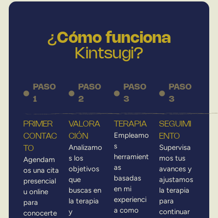
¿
Cómo funciona
Kintsugi?
PASO
PASO
PASO
PASO
1
2
3
3
PRIMER
VALORA
TERAPIA
SEGUIMI
Empleamo
CONTAC
CIÓN
ENTO
s
Analizamo
Supervisa
TO
herramient
s los
mos tus
Agendam
as
objetivos
avances y
os una cita
basadas
que
ajustamos
presencial
en mi
buscas en
la terapia
u online
experienci
la terapia
para
para
a como
y
continuar
conocerte