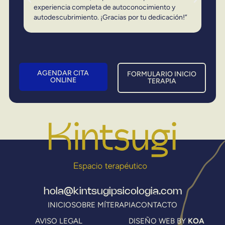
experiencia completa de autoconocimiento y
expe
autodescubrimiento. ¡Gracias por tu dedicación!”
auto
AGENDAR CITA
FORMULARIO INICIO
ONLINE
TERAPIA
hola@kintsugipsicologia.com
INICIO
SOBRE MÍ
TERAPIA
CONTACTO
AVISO LEGAL
DISEÑO WEB BY
KOA