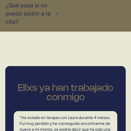
¿Qué pasa si no
puedo asistir a la
cita?
Ellxs ya han trabajado
conmigo
“He estado en terapia con Laura durante 4 meses.
“He 
Fui muy perdido y he conseguido encontrarme de
Fui 
nuevo a mi mismo, se podría decir que ha sido una
nuev