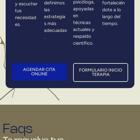
psicóloga,
definimos
fortalecién
y escuchar
apoyadas
las
dote a lo
tus
en
estrategia
largo del
necesidad
técnicas
s más
tiempo.
es.
actuales y
adecuadas
respaldo
.
científico.
AGENDAR CITA
FORMULARIO INICIO
ONLINE
TERAPIA
Faqs