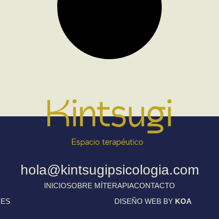
hola@kintsugipsicologia.com
INICIO
SOBRE MÍ
TERAPIA
CONTACTO
IES
DISEÑO WEB BY
KOA