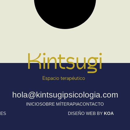
hola@kintsugipsicologia.com
INICIO
SOBRE MÍ
TERAPIA
CONTACTO
IES
DISEÑO WEB BY
KOA