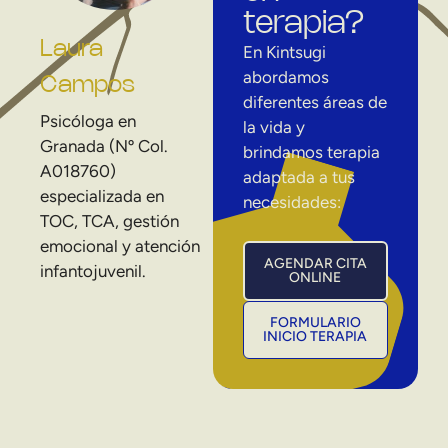
terapia?
Laura
En Kintsugi
abordamos
Campos
diferentes áreas de
Psicóloga en
la vida y
Granada (Nº Col.
brindamos terapia
A018760)
adaptada a tus
especializada en
necesidades:
TOC, TCA, gestión
emocional y atención
AGENDAR CITA
infantojuvenil.
ONLINE
FORMULARIO
INICIO TERAPIA