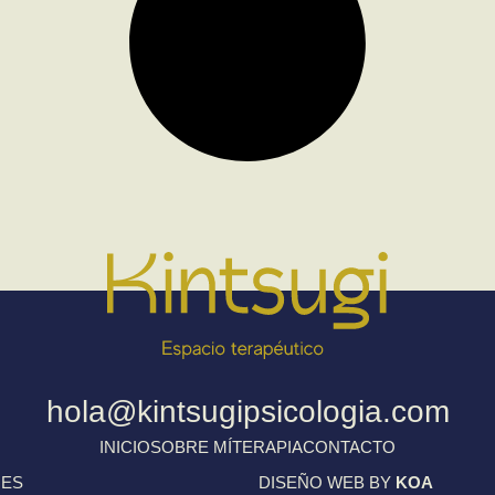
hola@kintsugipsicologia.com
INICIO
SOBRE MÍ
TERAPIA
CONTACTO
IES
DISEÑO WEB BY
KOA