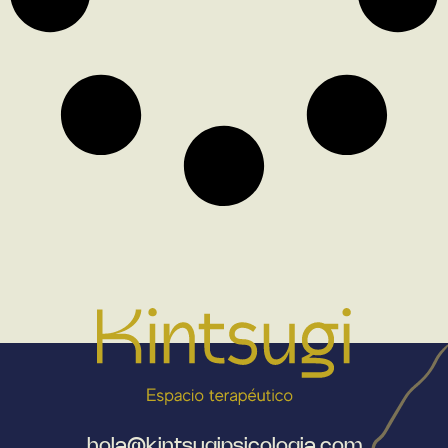
hola@kintsugipsicologia.com