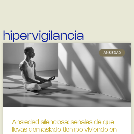
hipervigilancia
ANSIEDAD
Ansiedad silenciosa: señales de que
llevas demasiado tiempo viviendo en