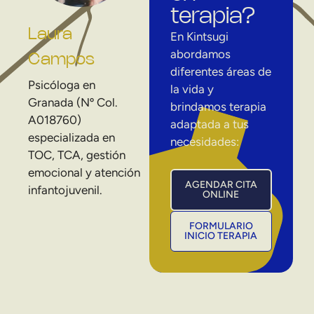
terapia?
Laura
En Kintsugi
abordamos
Campos
diferentes áreas de
Psicóloga en
la vida y
Granada (Nº Col.
brindamos terapia
A018760)
adaptada a tus
especializada en
necesidades:
TOC, TCA, gestión
emocional y atención
AGENDAR CITA
infantojuvenil.
ONLINE
FORMULARIO
INICIO TERAPIA