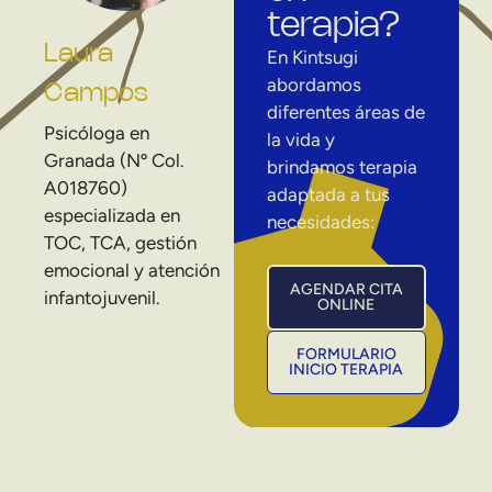
terapia?
Laura
En Kintsugi
abordamos
Campos
diferentes áreas de
Psicóloga en
la vida y
Granada (Nº Col.
brindamos terapia
A018760)
adaptada a tus
especializada en
necesidades:
TOC, TCA, gestión
emocional y atención
AGENDAR CITA
infantojuvenil.
ONLINE
FORMULARIO
INICIO TERAPIA