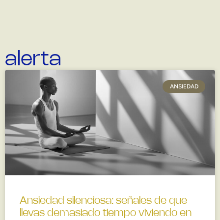
alerta
ANSIEDAD
Ansiedad silenciosa: señales de que
llevas demasiado tiempo viviendo en