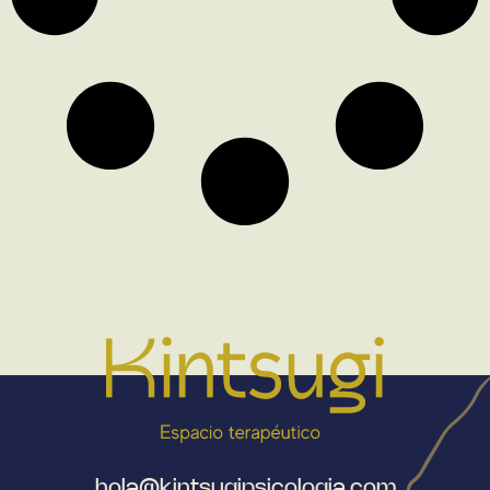
hola@kintsugipsicologia.com