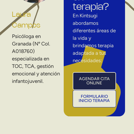
terapia?
Laura
En Kintsugi
abordamos
Campos
diferentes áreas de
Psicóloga en
la vida y
Granada (Nº Col.
brindamos terapia
A018760)
adaptada a tus
especializada en
necesidades:
TOC, TCA, gestión
emocional y atención
AGENDAR CITA
infantojuvenil.
ONLINE
FORMULARIO
INICIO TERAPIA