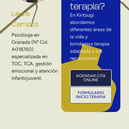
terapia?
Laura
En Kintsugi
abordamos
Campos
diferentes áreas de
Psicóloga en
la vida y
Granada (Nº Col.
brindamos terapia
A018760)
adaptada a tus
especializada en
necesidades:
TOC, TCA, gestión
emocional y atención
AGENDAR CITA
infantojuvenil.
ONLINE
FORMULARIO
INICIO TERAPIA