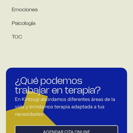
Emociones
Psicología
TOC
¿Qué podemos
trabajar en terapia?
En Kintsugi abordamos diferentes áreas de la
vida y brindamos terapia adaptada a tus
necesidades:
AGENDAR CITA ONLINE