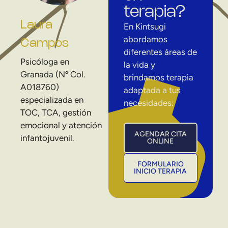
terapia?
Laura
En Kintsugi
abordamos
Campos
diferentes áreas de
Psicóloga en
la vida y
Granada (Nº Col.
brindamos terapia
A018760)
adaptada a tus
especializada en
necesidades:
TOC, TCA, gestión
emocional y atención
AGENDAR CITA
infantojuvenil.
ONLINE
FORMULARIO
INICIO TERAPIA