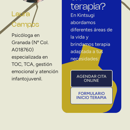
terapia?
Laura
En Kintsugi
abordamos
Campos
diferentes áreas de
Psicóloga en
la vida y
Granada (Nº Col.
brindamos terapia
A018760)
adaptada a tus
especializada en
necesidades:
TOC, TCA, gestión
emocional y atención
AGENDAR CITA
infantojuvenil.
ONLINE
FORMULARIO
INICIO TERAPIA