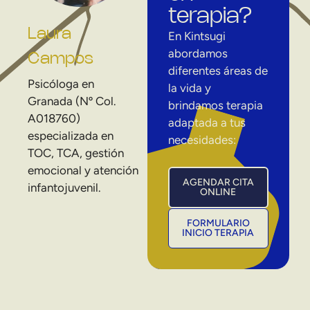
terapia?
Laura
En Kintsugi
abordamos
Campos
diferentes áreas de
Psicóloga en
la vida y
Granada (Nº Col.
brindamos terapia
A018760)
adaptada a tus
especializada en
necesidades:
TOC, TCA, gestión
emocional y atención
AGENDAR CITA
infantojuvenil.
ONLINE
FORMULARIO
INICIO TERAPIA