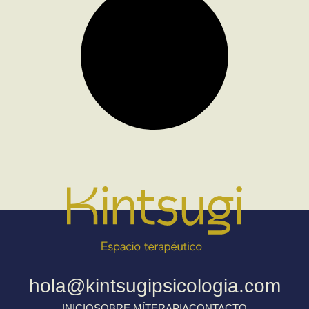
hola@kintsugipsicologia.com
INICIO
SOBRE MÍ
TERAPIA
CONTACTO