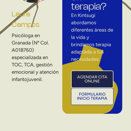
terapia?
Laura
En Kintsugi
abordamos
Campos
diferentes áreas de
Psicóloga en
la vida y
Granada (Nº Col.
brindamos terapia
A018760)
adaptada a tus
especializada en
necesidades:
TOC, TCA, gestión
emocional y atención
AGENDAR CITA
infantojuvenil.
ONLINE
FORMULARIO
INICIO TERAPIA