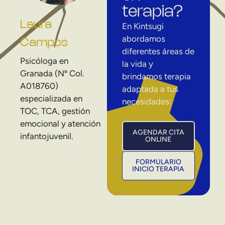
terapia?
Laura
En Kintsugi
abordamos
Campos
diferentes áreas de
Psicóloga en
la vida y
Granada (Nº Col.
brindamos terapia
A018760)
adaptada a tus
especializada en
necesidades:
TOC, TCA, gestión
emocional y atención
AGENDAR CITA
infantojuvenil.
ONLINE
FORMULARIO
INICIO TERAPIA