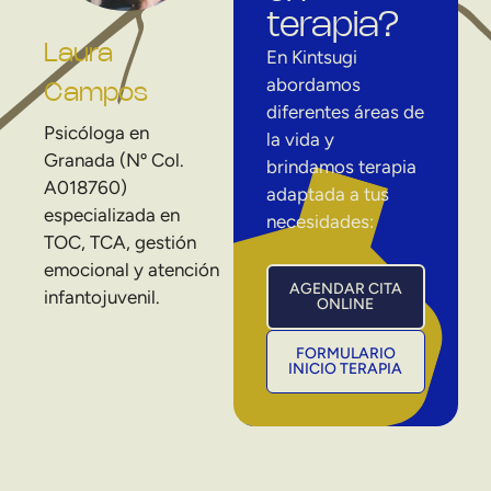
terapia?
Laura
En Kintsugi
abordamos
Campos
diferentes áreas de
Psicóloga en
la vida y
Granada (Nº Col.
brindamos terapia
A018760)
adaptada a tus
especializada en
necesidades:
TOC, TCA, gestión
emocional y atención
AGENDAR CITA
infantojuvenil.
ONLINE
FORMULARIO
INICIO TERAPIA