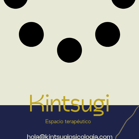
hola@kintsugipsicologia.com